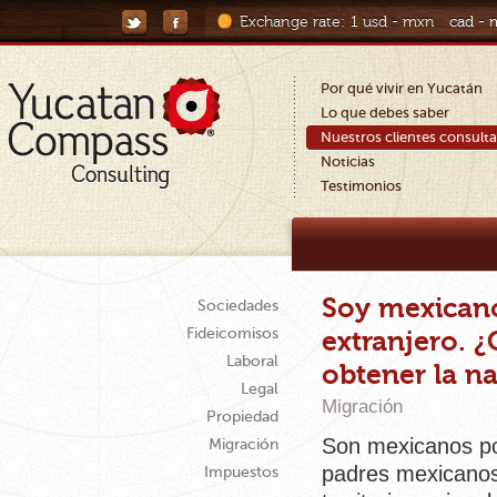
Exchange rate:
1 usd - mxn
cad -
Por qué vivir en Yucatán
Lo que debes saber
Nuestros clientes consult
Noticias
Testimonios
Soy mexicano
Sociedades
Fideicomisos
extranjero. ¿
Laboral
obtener la n
Legal
Migración
Propiedad
Son mexicanos por
Migración
padres mexicanos 
Impuestos