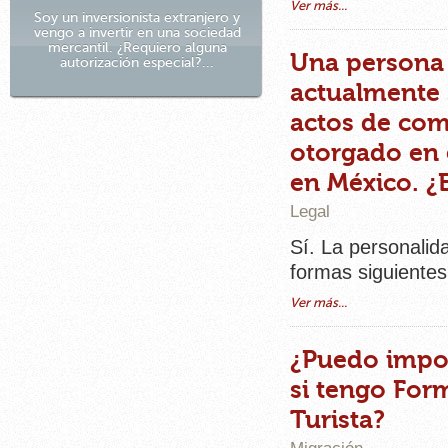
Ver más...
Soy un inversionista extranjero y
vengo a invertir en una sociedad
mercantil. ¿Requiero alguna
Una persona 
autorización especial?...
actualmente 
actos de com
otorgado en e
en México. ¿
Legal
Sí. La personalid
formas siguientes
Ver más...
¿Puedo impor
si tengo Form
Turista?