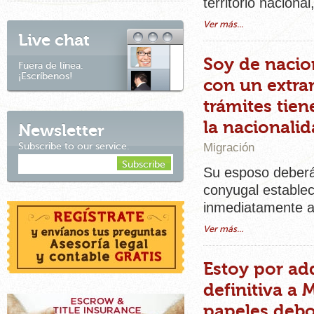
territorio naciona
Ver más...
Live chat
Soy de nacio
Fuera de línea.
¡Escríbenos!
con un extra
trámites tie
la nacionali
Newsletter
Migración
Subscribe to our service.
Su esposo deberá 
conyugal estableci
inmediatamente an
Ver más...
Estoy por ad
definitiva a
papeles debo