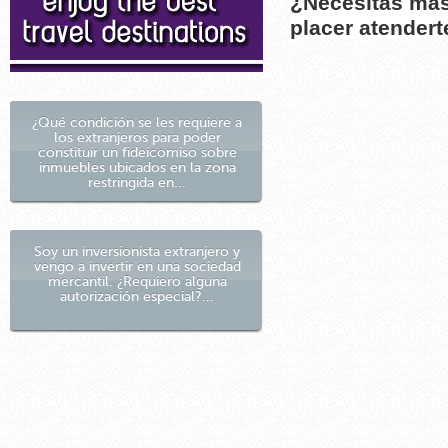
¿Necesitas más
placer atendert
¿Qué condición se les requiere a
los extranjeros para poder
constituir un fideicomiso sobre
inmuebles ubicados en la zona
restringida en...
Soy un inversionista extranjero y
vengo a invertir en una sociedad
mercantil. ¿Requiero alguna
autorización especial?...