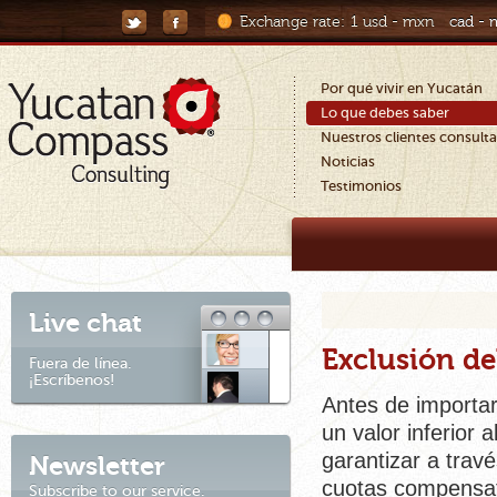
Exchange rate:
1 usd - mxn
cad -
Por qué vivir en Yucatán
Lo que debes saber
Nuestros clientes consult
Noticias
Testimonios
Live chat
Exclusión de
Fuera de línea.
¡Escríbenos!
Antes de importar
un valor inferior
garantizar a trav
Newsletter
cuotas compensato
Subscribe to our service.