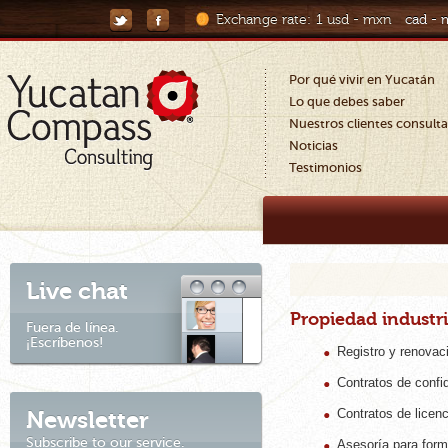
Exchange rate:
1 usd - mxn
cad -
Por qué vivir en Yucatán
Lo que debes saber
Nuestros clientes consult
Noticias
Testimonios
Live chat
Propiedad industri
Fuera de línea.
¡Escríbenos!
Registro y renovac
Contratos de confid
Newsletter
Contratos de licen
Subscribe to our service.
Asesoría para forma